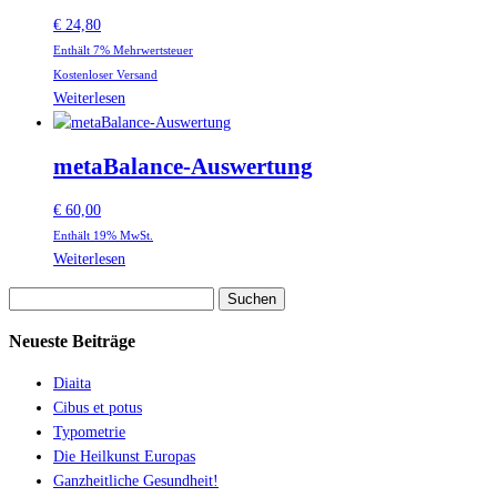
€
24,80
Enthält 7% Mehrwertsteuer
Kostenloser Versand
Weiterlesen
metaBalance-Auswertung
€
60,00
Enthält 19% MwSt.
Weiterlesen
Suchen
nach:
Neueste Beiträge
Diaita
Cibus et potus
Typometrie
Die Heilkunst Europas
Ganzheitliche Gesundheit!