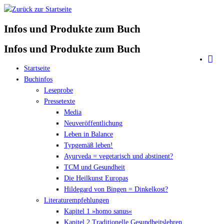
Zum
Inhalt
Infos und Produkte zum Buch
springen
Infos und Produkte zum Buch
Startseite
Buchinfos
Leseprobe
Pressetexte
Media
Neuveröffentlichung
Leben in Balance
Typgemäß leben!
Ayurveda = vegetarisch und abstinent?
TCM und Gesundheit
Die Heilkunst Europas
Hildegard von Bingen = Dinkelkost?
Literaturempfehlungen
Kapitel 1 »homo sanus«
Kapitel 2 Traditionelle Gesundheitslehren