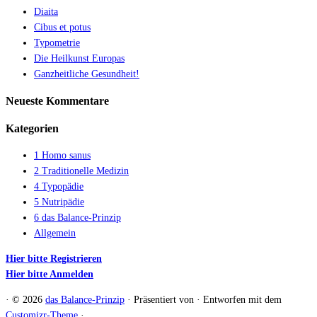
Diaita
Cibus et potus
Typometrie
Die Heilkunst Europas
Ganzheitliche Gesundheit!
Neueste Kommentare
Kategorien
1 Homo sanus
2 Traditionelle Medizin
4 Typopädie
5 Nutripädie
6 das Balance-Prinzip
Allgemein
Hier bitte Registrieren
Hier bitte Anmelden
·
© 2026
das Balance-Prinzip
·
Präsentiert von
·
Entworfen mit dem
Customizr-Theme
·