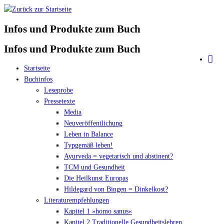
Zum
Inhalt
Infos und Produkte zum Buch
springen
Infos und Produkte zum Buch
Startseite
Buchinfos
Leseprobe
Pressetexte
Media
Neuveröffentlichung
Leben in Balance
Typgemäß leben!
Ayurveda = vegetarisch und abstinent?
TCM und Gesundheit
Die Heilkunst Europas
Hildegard von Bingen = Dinkelkost?
Literaturempfehlungen
Kapitel 1 »homo sanus«
Kapitel 2 Traditionelle Gesundheitslehren