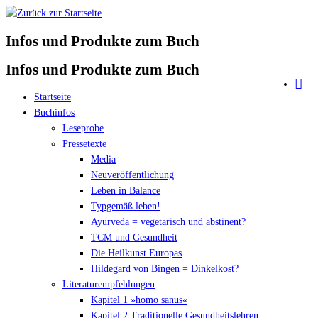
Zum
Inhalt
Infos und Produkte zum Buch
springen
Infos und Produkte zum Buch
Startseite
Buchinfos
Leseprobe
Pressetexte
Media
Neuveröffentlichung
Leben in Balance
Typgemäß leben!
Ayurveda = vegetarisch und abstinent?
TCM und Gesundheit
Die Heilkunst Europas
Hildegard von Bingen = Dinkelkost?
Literaturempfehlungen
Kapitel 1 »homo sanus«
Kapitel 2 Traditionelle Gesundheitslehren