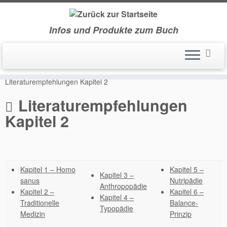
Infos und Produkte zum Buch
Zum
Inhalt
Start
»
Buchinfos
»
Literaturempfehlungen Kapitel 1
»
springen
Literaturempfehlungen Kapitel 2
Literaturempfehlungen
Kapitel 2
Kapitel 1 – Homo
Kapitel 5 –
Kapitel 3 –
sanus
Nutripädie
Anthropopädie
Kapitel 2 –
Kapitel 6 –
Kapitel 4 –
Traditionelle
Balance-
Typopädie
Medizin
Prinzip